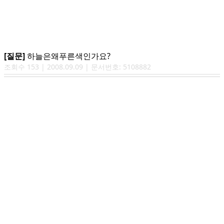
[질문]
하늘은왜푸른색인가요?
조회수
153
|
2008.09.09
| 문서번호:
5108882