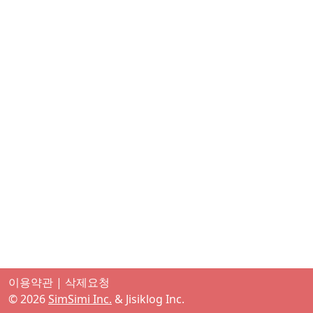
이용약관
|
삭제요청
©
2026
SimSimi Inc.
& Jisiklog Inc.