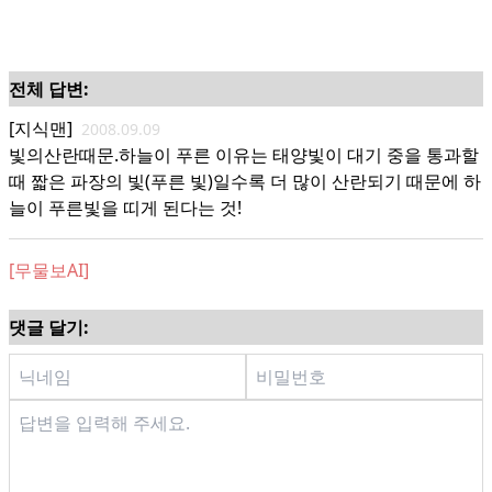
전체 답변:
[지식맨]
2008.09.09
빛의산란때문.하늘이 푸른 이유는 태양빛이 대기 중을 통과할
때 짧은 파장의 빛(푸른 빛)일수록 더 많이 산란되기 때문에 하
늘이 푸른빛을 띠게 된다는 것!
[무물보AI]
댓글 달기: