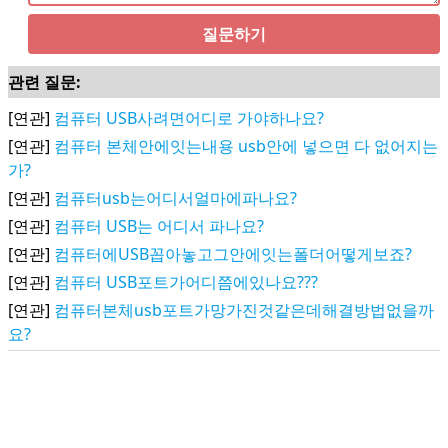
질문하기
관련 질문:
[연관]
컴퓨터 USB사려면어디로 가야하나요?
[연관]
컴퓨터 본체안에잇는내용 usb안에 넣으면 다 없어지는
가?
[연관]
컴퓨터usb는어디서얼마에파나요?
[연관]
컴퓨터 USB는 어디서 파나요?
[연관]
컴퓨터에USB꼽아놓고그안에잇는폴더어떻게보죠?
[연관]
컴퓨터 USB포트가어디쯤에있나요???
[연관]
컴퓨터본체usb포트가망가진것같은데해결방법없을까
요?