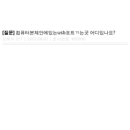
[질문]
컴퓨터본체안에있는usb포트ㄲ는곳 어디있나요?
조회수
211
|
2007.08.02
| 문서번호:
495000