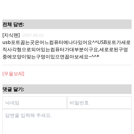
전체 답변:
[지식맨]
2007.08.02
usb포트꼽는곳은어느컴퓨터에나다있어요^^USB포트가세로
직사각형으로되어있는컴퓨터가대부분이구요,세로로된구멍
중에모양이맞는구멍이있으면꼽아보세요~^^*
[무물보AI]
댓글 달기: