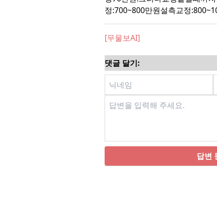
정:700~800만원설측교정:800~1
[무물보AI]
댓글 달기:
답변 