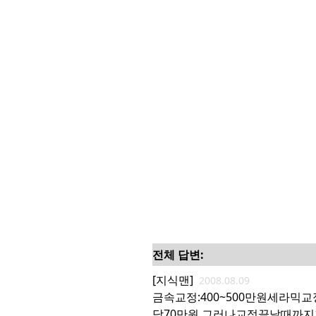
전체 답변:
[지식맨]
2008.08.09
금속교정:400~500만원세라믹교정
당70만원.그러나교정끝날때까지