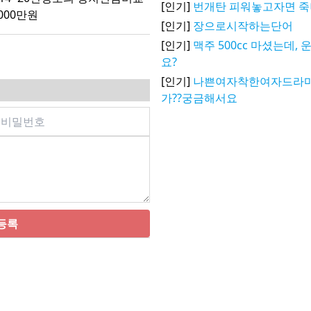
[인기]
번개탄 피워놓고자면 
000만원
[인기]
장으로시작하는단어
[인기]
맥주 500cc 마셨는데,
요?
[인기]
나쁜여자착한여자드라마
가??궁금해서요
등록