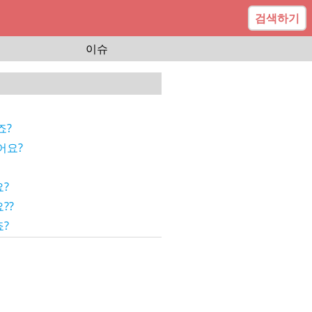
검색하기
이슈
죠?
어요?
?
??
?