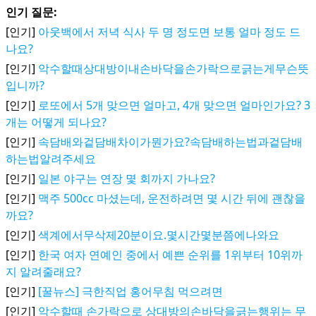
인기 질문:
[인기]
아웃백에서 저녁 식사 두 명 정도면 보통 얼마 정도 드
나요?
[인기]
악수할때상대방이내손바닥을손가락으로긁는게무슨뜻
입니까?
[인기]
로또에서 5개 맞으면 얼마고, 4개 맞으면 얼마인가요? 3
개는 어떻게 되나요?
[인기]
속담배와겉담배차이가뭔가요?속담배하는법과겉담배
하는법알려주세요
[인기]
일본 야구는 연장 몇 회까지 가나요?
[인기]
맥주 500cc 마셨는데, 운전하려면 몇 시간 뒤에 괜찮을
까요?
[인기]
색계에서무삭제20분이요.몇시간몇분쯤에나와요
[인기]
한국 여자 연예인 중에서 예쁜 순위를 1위부터 10위까
지 알려줄래요?
[인기]
[꿀뉴스] 극한직업 홍어무침 먹으려면
[인기]
악수할때 손가락으로 상대방의손바닥을긁는행위는 무