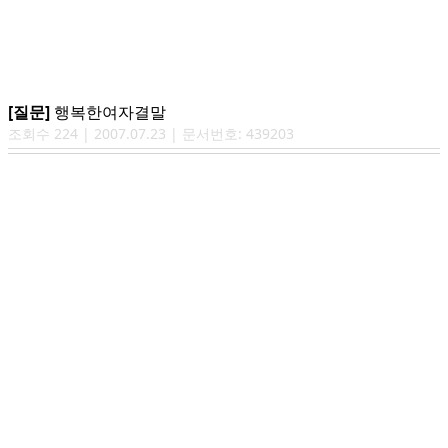
[질문]
행복한여자결말
조회수
224
|
2007.07.23
| 문서번호:
439203