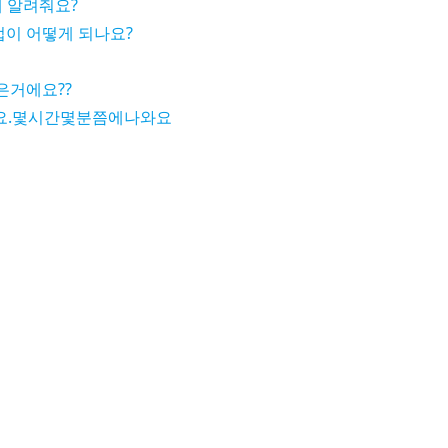
께 알려줘요?
법이 어떻게 되나요?
은거에요??
요.몇시간몇분쯤에나와요