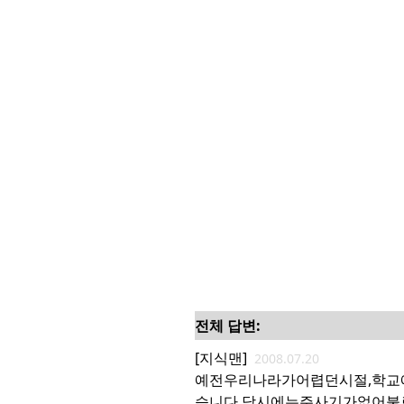
전체 답변:
[지식맨]
2008.07.20
예전우리나라가어렵던시절,학
습니다.당시에는주사기가없어불