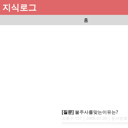
지식로그
홈
[질문]
불주사를맞는이유는?
조회수
157
|
2008.07.20
| 문서번호