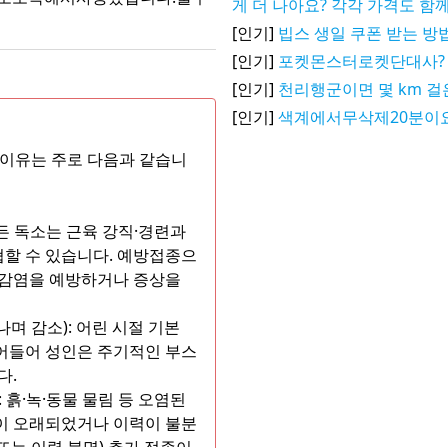
게 더 나아요? 각각 가격도 함
[인기]
빕스 생일 쿠폰 받는 방
[인기]
포켓몬스터로켓단대사?
[인기]
천리행군이면 몇 km 걸
[인기]
색계에서무삭제20분이
 이유는 주로 다음과 같습니
만든 독소는 근육 강직·경련과
할 수 있습니다. 예방접종으
 감염을 예방하거나 증상을
나며 감소): 어린 시절 기본
어들어 성인은 주기적인 부스
다.
: 흙·녹·동물 물림 등 오염된
이 오래되었거나 이력이 불분
 또는 이력 불명) 추가 접종이