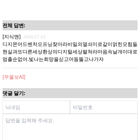
전체 답변:
[지식맨]
2008.07.03
디지몬어드벤처오프닝찾아라비밀의열쇠미로같이얽힌모험들
현실과또다른세상환상의디지털세상펼쳐라마음속날개이대로
멈출순없어.빛나는희망을싣고어둠뚫고나가자
[무물보AI]
댓글 달기: