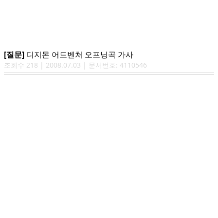
[질문]
디지몬 어드벤처 오프닝곡 가사
조회수
218
|
2008.07.03
| 문서번호:
4110546