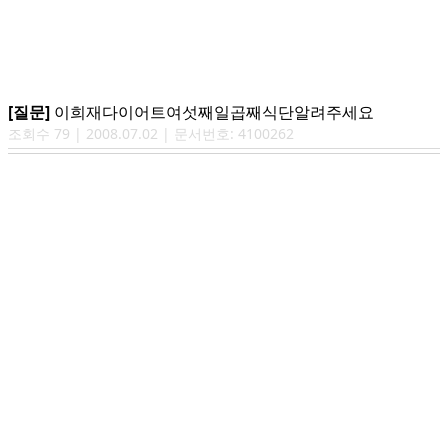
[질문]
이희재다이어트여섯째일곱째식단알려주세요
조회수
79
|
2008.07.02
| 문서번호:
4100262