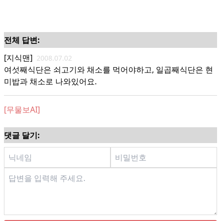
전체 답변:
[지식맨]
2008.07.02
여섯째식단은 쇠고기와 채소를 먹어야하고, 일곱째식단은 현
미밥과 채소로 나와있어요.
[무물보AI]
댓글 달기: