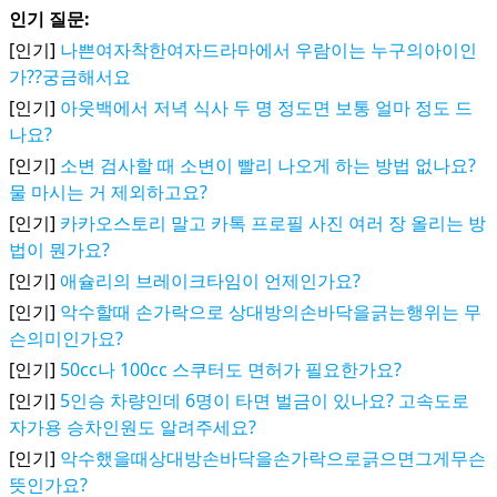
인기 질문:
[인기]
나쁜여자착한여자드라마에서 우람이는 누구의아이인
가??궁금해서요
[인기]
아웃백에서 저녁 식사 두 명 정도면 보통 얼마 정도 드
나요?
[인기]
소변 검사할 때 소변이 빨리 나오게 하는 방법 없나요?
물 마시는 거 제외하고요?
[인기]
카카오스토리 말고 카톡 프로필 사진 여러 장 올리는 방
법이 뭔가요?
[인기]
애슐리의 브레이크타임이 언제인가요?
[인기]
악수할때 손가락으로 상대방의손바닥을긁는행위는 무
슨의미인가요?
[인기]
50cc나 100cc 스쿠터도 면허가 필요한가요?
[인기]
5인승 차량인데 6명이 타면 벌금이 있나요? 고속도로
자가용 승차인원도 알려주세요?
[인기]
악수했을때상대방손바닥을손가락으로긁으면그게무슨
뜻인가요?