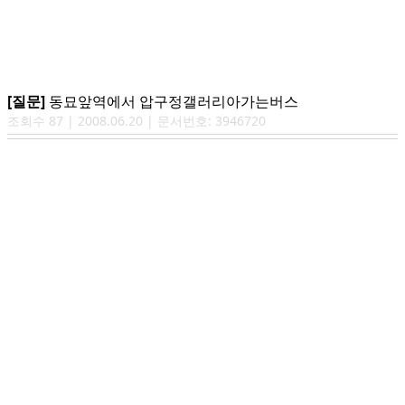
[질문]
동묘앞역에서 압구정갤러리아가는버스
조회수
87
|
2008.06.20
| 문서번호:
3946720