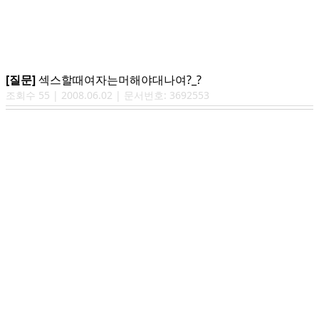
[질문]
섹스할때여자는머해야대나여?_?
조회수
55
|
2008.06.02
| 문서번호:
3692553