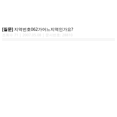
[질문]
지역번호062가어느지역인가요?
조회수
71
|
2007.05.08
| 문서번호:
28810