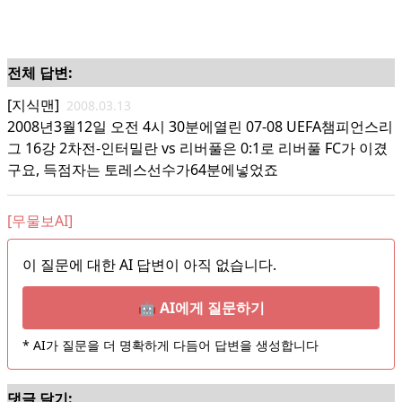
전체 답변:
[지식맨]
2008.03.13
2008년3월12일 오전 4시 30분에열린 07-08 UEFA챔피언스리
그 16강 2차전-인터밀란 vs 리버풀은 0:1로 리버풀 FC가 이겼
구요, 득점자는 토레스선수가64분에넣었죠
[무물보AI]
이 질문에 대한 AI 답변이 아직 없습니다.
🤖 AI에게 질문하기
* AI가 질문을 더 명확하게 다듬어 답변을 생성합니다
댓글 달기: