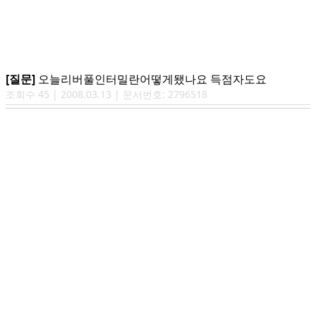
[질문]
오늘리버풀인터밀란어떻게됐나요 득점자도요
조회수
45
|
2008.03.13
| 문서번호:
2796518