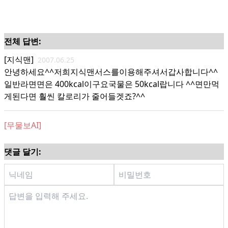
전체 답변:
[지식맨]
2007.06.25
안녕하세요^^저희지식맨서스를이용해주셔서갑사합니다^^
일반라면면은 400kcal이구요국물은 50kcal랍니다 ^^면만먹
게된다면 훨씬 칼로리가 줄어들겟죠?^^
[무물보AI]
댓글 달기: