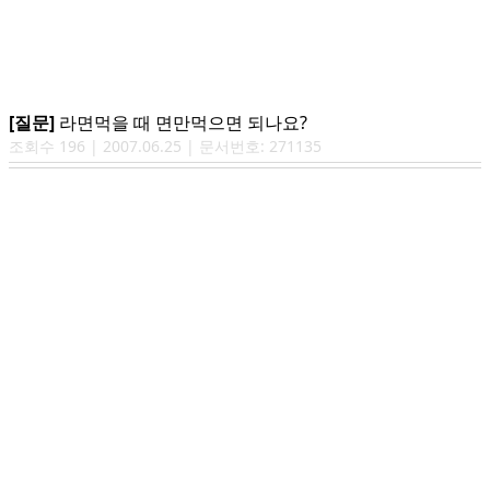
[질문]
라면먹을 때 면만먹으면 되나요?
조회수
196
|
2007.06.25
| 문서번호:
271135