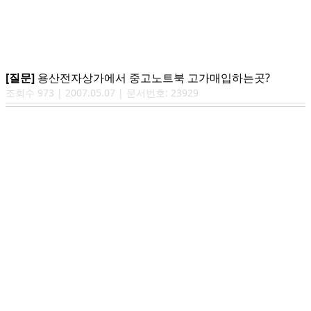
[질문]
용산전자상가에서 중고노트북 고가매입하는곳?
조회수
973
|
2007.05.07
| 문서번호:
23929