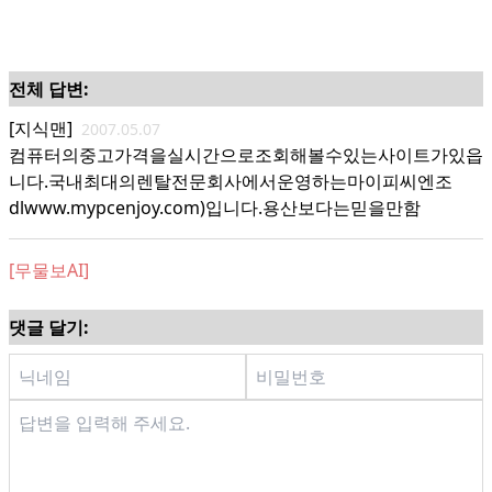
전체 답변:
[지식맨]
2007.05.07
컴퓨터의중고가격을실시간으로조회해볼수있는사이트가있읍
니다.국내최대의렌탈전문회사에서운영하는마이피씨엔조
dlwww.mypcenjoy.com)입니다.용산보다는믿을만함
[무물보AI]
댓글 달기: