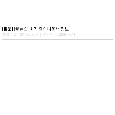
[질문]
[꿀뉴스] 최정원 아나운서 정보
조회수
2
|
2016.08.07
| 문서번호:
22467341