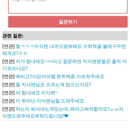
질문하기
관련 질문:
[연관]
헐ㅋㅋㅋ지식맨 내꺼도맞혀봐요 수학책을 불에구우면
뭐게요?ㅎㅎ
[연관]
저가 힘내세요~<<라고 질문하면 지식맨분들은 출처 어
디로쓰나요?
[연관]
예비고1이읽어야할 문학책좀 가르쳐주세요
[연관]
헐 지식맨님은 모르는게 없으신가요?
[연관]
아 힘내세요 지식맨~
[연관]
이 뛰어난 지식맨님들 도와주세요
[연관]
하는지 써서내는게있는데..뭐라고써야할까요?ㅠㅠ지
식맨도와주세요부탁드립니당!♥