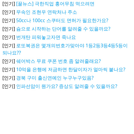
[인기]
[꿀뉴스] 극한직업 홍어무침 먹으려면
[인기]
무속인 조현우 연락처나 주소
[인기]
50cc나 100cc 스쿠터도 면허가 필요한가요?
[인기]
슘으로 시작하는 단어를 알려줄 수 있을까요?
[인기]
번개탄 피워놓고자면 죽나요
[인기]
로또복권은 몇개의번호가맞아야 1등2등3등4등5등이
되나요??
[인기]
쉐어박스 무료 쿠폰 번호 좀 알려줄래요?
[인기]
10억을 은행에 저금하면 한달이자가 얼마씩 붙나요?
[인기]
경북 구미 출신연예인 누구누구있음?
[인기]
인파선암이 뭔가요? 증상도 알려줄 수 있을까요?