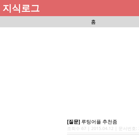
지식로그
홈
[질문]
루팅어플 추천좀
조회수
67
|
2015.04.12
| 문서번호: