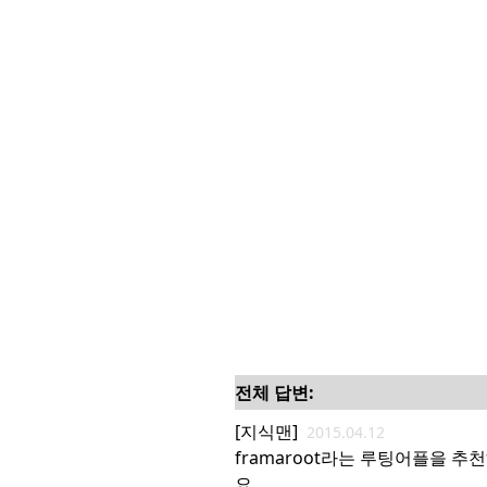
전체 답변:
[지식맨]
2015.04.12
framaroot라는 루팅어플을 추
요