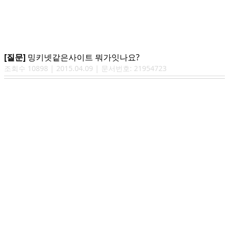
[질문]
밍키넷같은사이트 뭐가잇나요?
조회수
10898
|
2015.04.09
| 문서번호:
21954723