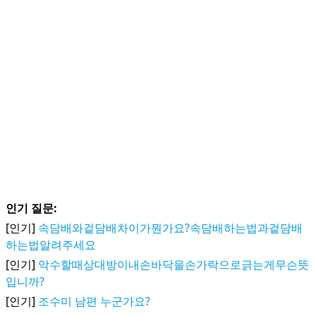
인기 질문:
[인기]
속담배와겉담배차이가뭔가요?속담배하는법과겉담배
하는법알려주세요
[인기]
악수할때상대방이내손바닥을손가락으로긁는게무슨뜻
입니까?
[인기]
조수미 남편 누군가요?