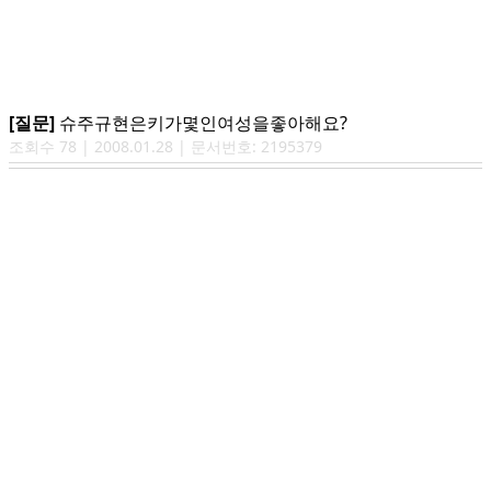
[질문]
슈주규현은키가몇인여성을좋아해요?
조회수
78
|
2008.01.28
| 문서번호:
2195379