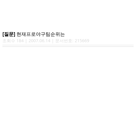
[질문]
현재프로야구팀순위는
조회수
184
|
2007.06.14
| 문서번호:
215669