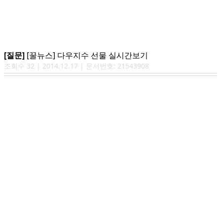
[질문]
[꿀뉴스] 다우지수 선물 실시간보기
조회수
32
|
2014.12.17
| 문서번호:
21543908