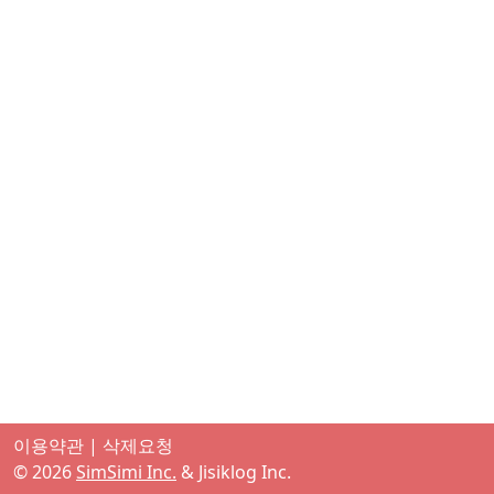
이용약관
|
삭제요청
©
2026
SimSimi Inc.
& Jisiklog Inc.