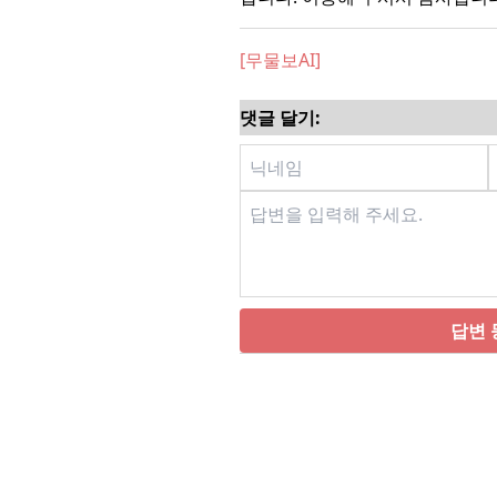
[무물보AI]
댓글 달기:
답변 