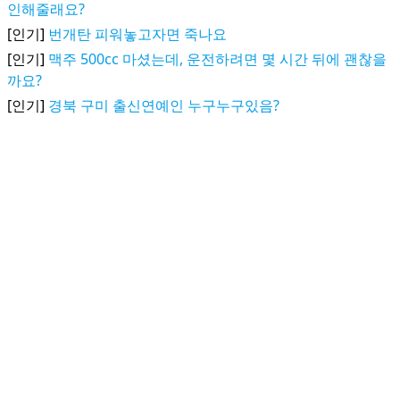
인해줄래요?
[인기]
번개탄 피워놓고자면 죽나요
[인기]
맥주 500cc 마셨는데, 운전하려면 몇 시간 뒤에 괜찮을
까요?
[인기]
경북 구미 출신연예인 누구누구있음?