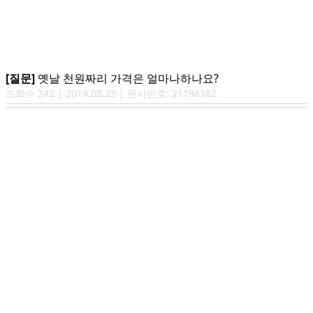
[질문]
옛날 천원짜리 가격은 얼마나하나요?
조회수
242
|
2014.08.25
| 문서번호:
21196182