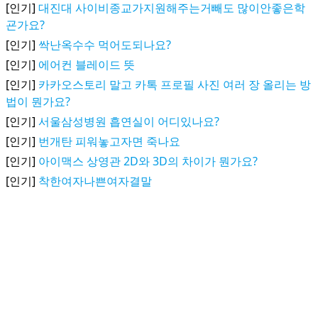
[인기]
대진대 사이비종교가지원해주는거빼도 많이안좋은학
굔가요?
[인기]
싹난옥수수 먹어도되나요?
[인기]
에어컨 블레이드 뜻
[인기]
카카오스토리 말고 카톡 프로필 사진 여러 장 올리는 방
법이 뭔가요?
[인기]
서울삼성병원 흡연실이 어디있나요?
[인기]
번개탄 피워놓고자면 죽나요
[인기]
아이맥스 상영관 2D와 3D의 차이가 뭔가요?
[인기]
착한여자나쁜여자결말