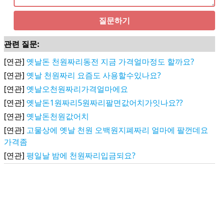
질문하기
관련 질문:
[연관]
옛날돈 천원짜리동전 지금 가격얼마정도 할까요?
[연관]
옛날 천원짜리 요즘도 사용할수있나요?
[연관]
옛날오천원짜리가격얼마에요
[연관]
옛날돈1원짜리5원짜리팔면값어치가잇나요??
[연관]
옛날돈천원값어치
[연관]
고물상에 옛날 천원 오백원지폐짜리 얼마에 팔껀데요
가격좀
[연관]
평일날 밤에 천원짜리입금되요?