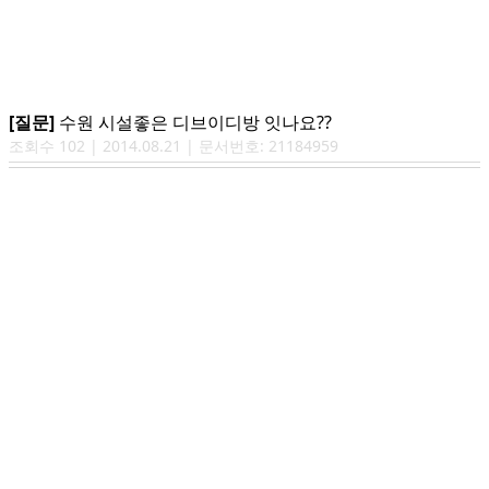
[질문]
수원 시설좋은 디브이디방 잇나요??
조회수
102
|
2014.08.21
| 문서번호:
21184959