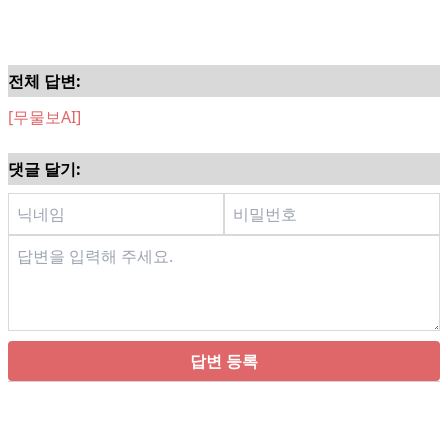
전체 답변:
[무물보AI]
댓글 달기:
답변 등록