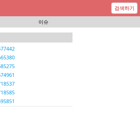
검색하기
이슈
677442
665380
685275
674961
718537
718585
695851