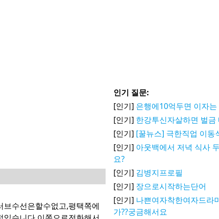
인기 질문:
[인기]
은행에10억두면 이자는
[인기]
한강투신자살하면 벌금 
[인기]
[꿀뉴스] 극한직업 이동
[인기]
아웃백에서 저녁 식사 두
요?
[인기]
김병지프로필
[인기]
장으로시작하는단어
[인기]
나쁜여자착한여자드라마
러브수선은할수없고,평택쪽에
가??궁금해서요
점있습니다.이쪽으로전화해서