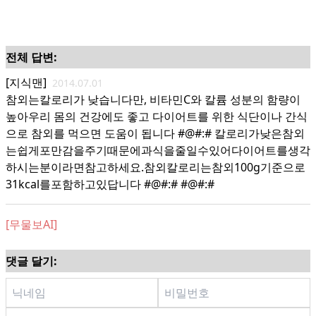
전체 답변:
[지식맨]
2014.07.01
참외는칼로리가 낮습니다만, 비타민C와 칼륨 성분의 함량이
높아우리 몸의 건강에도 좋고 다이어트를 위한 식단이나 간식
으로 참외를 먹으면 도움이 됩니다 #@#:# 칼로리가낮은참외
는쉽게포만감을주기때문에과식을줄일수있어다이어트를생각
하시는분이라면참고하세요.참외칼로리는참외100g기준으로
31kcal를포함하고있답니다 #@#:# #@#:#
[무물보AI]
댓글 달기: