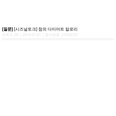
[질문]
[시즈널토크] 참외 다이어트 칼로리
조회수
29
|
2014.07.01
| 문서번호:
21020731