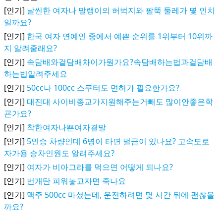
[인기]
날씬한 여자나 말랭이의 허벅지와 팔뚝 둘레가 몇 인치
일까요?
[인기]
한국 여자 연예인 중에서 예쁜 순위를 1위부터 10위까
지 알려줄래요?
[인기]
속담배와겉담배차이가뭔가요?속담배하는법과겉담배
하는법알려주세요
[인기]
50cc나 100cc 스쿠터도 면허가 필요한가요?
[인기]
대진대 사이비종교가지원해주는거빼도 많이안좋은학
굔가요?
[인기]
착한여자나쁜여자결말
[인기]
5인승 차량인데 6명이 타면 벌금이 있나요? 고속도로
자가용 승차인원도 알려주세요?
[인기]
여자가 비아그라를 먹으면 어떻게 되나요?
[인기]
번개탄 피워놓고자면 죽나요
[인기]
맥주 500cc 마셨는데, 운전하려면 몇 시간 뒤에 괜찮을
까요?