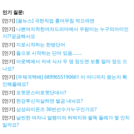
인기 질문:
[인기]
[꿀뉴스] 극한직업 홍어무침 먹으려면
[인기]
나쁜여자착한여자드라마에서 우람이는 누구의아이인
가??궁금해서요
[인기]
지로시작하는 한방단어
[인기]
돓으로 시작하는 단어 있음........
[인기]
아웃백에서 저녁 식사 두 명 정도면 보통 얼마 정도 드
나요?
[인기]
[우체국택배] 6899655190661 이 어디까지 왔는지 확
인해줄래요?
[인기]
포켓몬스터로켓단대사?
[인기]
한강투신자살하면 벌금 내놔요?
[인기]
삼성라이온즈 36번선수가누구인가요?
[인기]
날씬한 여자나 말랭이의 허벅지와 팔뚝 둘레가 몇 인치
일까요?