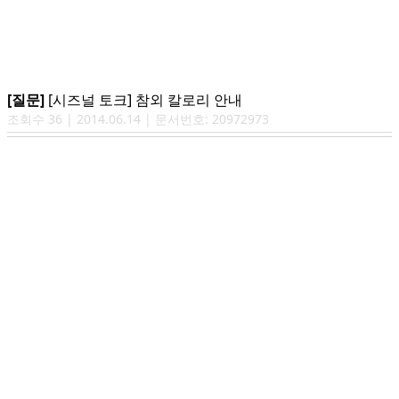
[질문]
[시즈널 토크] 참외 칼로리 안내
조회수
36
|
2014.06.14
| 문서번호:
20972973