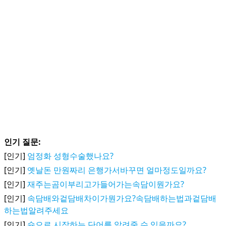
인기 질문:
[인기]
엄정화 성형수술했나요?
[인기]
옛날돈 만원짜리 은행가서바꾸면 얼마정도일까요?
[인기]
재주는곰이부리고가들어가는속담이뭔가요?
[인기]
속담배와겉담배차이가뭔가요?속담배하는법과겉담배
하는법알려주세요
[인기]
슘으로 시작하는 단어를 알려줄 수 있을까요?