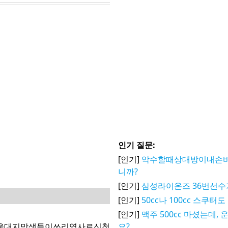
인기 질문:
[인기]
악수할때상대방이내손
니까?
[인기]
삼성라이온즈 36번선수
[인기]
50cc나 100cc 스쿠
[인기]
맥주 500cc 마셨는데,
울대지망생들이쓰리역사로신청
요?