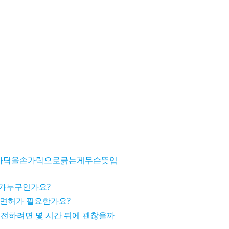
바닥을손가락으로긁는게무슨뜻입
가누구인가요?
터도 면허가 필요한가요?
 운전하려면 몇 시간 뒤에 괜찮을까