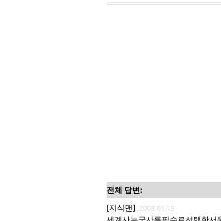
전체 답변:
[지식맨]
2008.01.19
세계사는국사를필수로선택한서