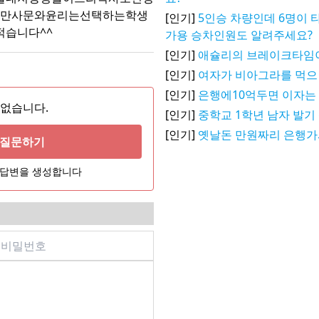
지만사문와윤리는선택하는학생
[인기]
5인승 차량인데 6명이 
습니다^^
가용 승차인원도 알려주세요?
[인기]
애슐리의 브레이크타임
[인기]
여자가 비아그라를 먹으
[인기]
은행에10억두면 이자는
 없습니다.
[인기]
중학교 1학년 남자 발기
[인기]
옛날돈 만원짜리 은행
게 질문하기
어 답변을 생성합니다