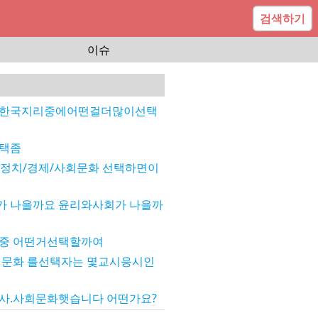
검색하기
이슈
 한국지리중에어떤걸더많이선택
선택좀
정치/경제/사회문화 선택하면이
가 나을까요 윤리와사회가 나을까
사중 어떤거선택할까여
회문화 를선택자는 몇교시응시인
사.사회문화햇습니다 어떤가요?