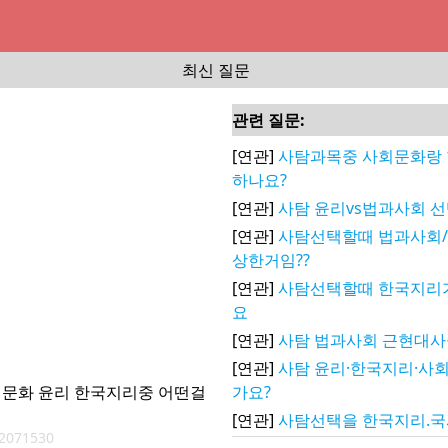
최신 질문
관련 질문:
[연관]
사탐과목중 사회문화랑
하나요?
[연관]
사탐 윤리vs법과사회 
[연관]
사탐선택할때 법과사회/
상한거임??
[연관]
사탐선택할때 한국지리
요
[연관]
사탐 법과사회 근현대
[연관]
사탐 윤리·한국지리·사
회문화 윤리 한국지리중 어떤걸
가요?
[연관]
사탐선택을 한국지리.국
2071530