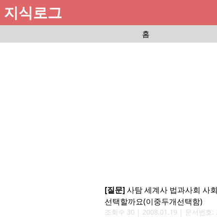
지식로그
홈
[질문]
사탐 세계사 법과사회 사
선택할까요(이중두개선택함)
조회수
30
|
2008.01.19
| 문서번호: