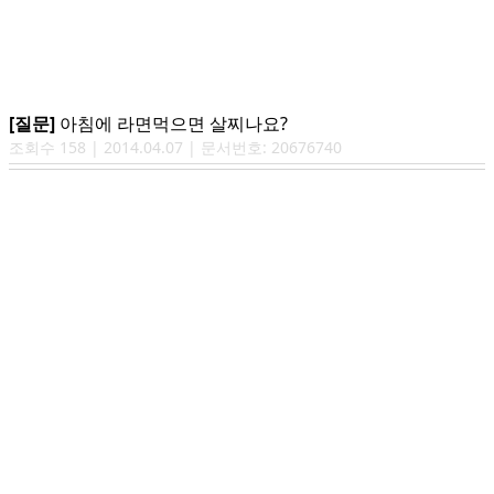
[질문]
아침에 라면먹으면 살찌나요?
조회수
158
|
2014.04.07
| 문서번호:
20676740