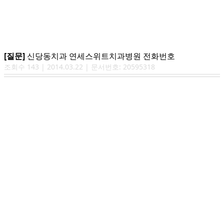
[질문]
신당동치과 연세스위트치과병원 전화번호
조회수
143
|
2014.03.22
| 문서번호:
20595318