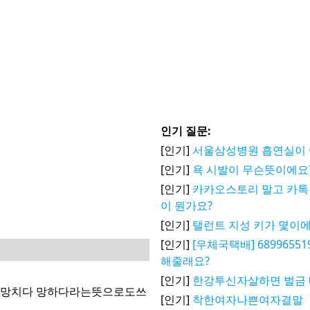
인기 질문:
[인기]
서울삼성병원 흡연실이 
[인기]
욕 시발이 무슨뜻이에요
[인기]
카카오스토리 말고 카톡 
이 뭔가요?
[인기]
탤런트 지성 키가 몇이에
[인기]
[우체국택배] 6899655
해줄래요?
[인기]
한강투신자살하면 벌금 
 망치다 망하다라는뜻으로도쓰
[인기]
착한여자나쁜여자결말