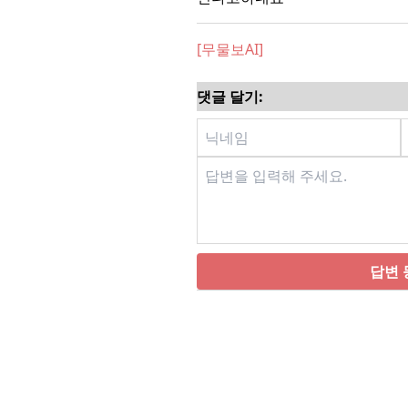
[무물보AI]
댓글 달기:
답변 