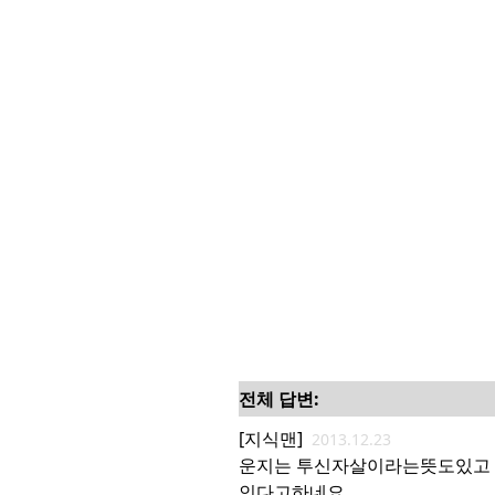
전체 답변:
[지식맨]
2013.12.23
운지는 투신자살이라는뜻도있고
인다고하네요