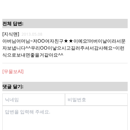
전체 답변:
[지식맨]
2013.05.08
아버님어머님~저OO여자친구★★이예요!어버이날이라서문
자보냅니다^^우리OO이낳으시고길러주셔서감사해요~이런
식으로보내면좋을거같아요^^
[무물보AI]
댓글 달기: