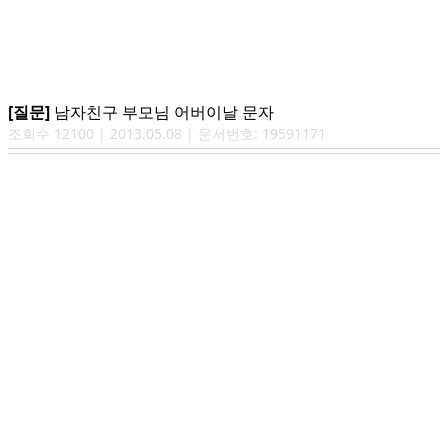
[질문]
남자친구 부모님 어버이날 문자
조회수
12100
|
2013.05.08
| 문서번호:
19591171