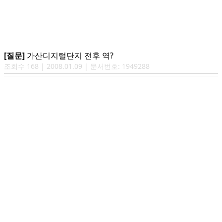
[질문]
가산디지털단지 전후 역?
조회수
168
|
2008.01.09
| 문서번호:
1949288