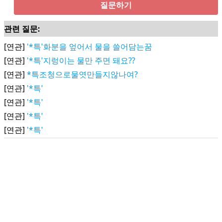
질문하기
관련 질문:
[연관]
'*특'화분을 엎어서 물을 쓸어담는꿈
[연관]
'*특'지렁이는 물만 주면 돼요??
[연관]
*특조청으로물엿만들지않나여?
[연관]
'*특'
[연관]
'*특'
[연관]
'*특'
[연관]
'*특'