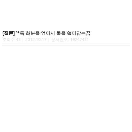
[질문]
'*특'화분을 엎어서 물을 쓸어담는꿈
조회수
43
|
2012.10.17
| 문서번호:
19242431