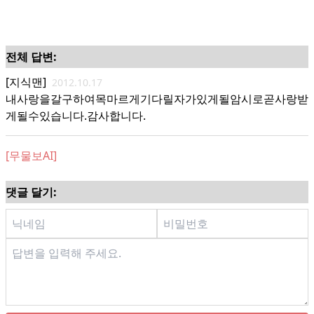
전체 답변:
[지식맨]
2012.10.17
내사랑을갈구하여목마르게기다릴자가있게될암시로곧사랑받
게될수있습니다.감사합니다.
[무물보AI]
댓글 달기: