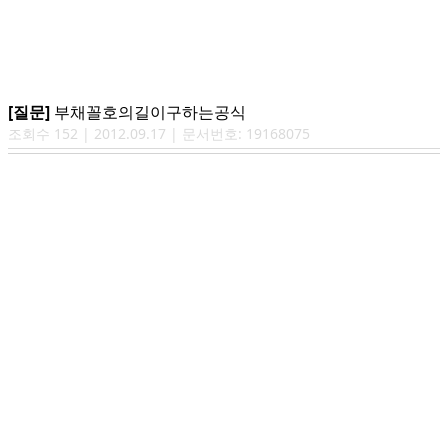
[질문]
부채꼴호의길이구하는공식
조회수
152
|
2012.09.17
| 문서번호:
19168075