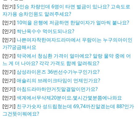
[인기]
5인승 차량인데 6명이 타면 벌금이 있나요? 고속도로
자가용 승차인원도 알려주세요?
[인기]
10억을 은행에 저금하면 한달이자가 얼마씩 붙나요?
[인기]
싹난옥수수 먹어도되나요?
[인기]
나쁜여자착한여자드라마에서 우람이는 누구의아이인
가??궁금해서요
[인기]
약국에서 청심환 가격이 얼마에요? 알랑 물약 중에 어
느 게 더 나아요? 각각 가격도 함께 알려줘요?
[인기]
삼성라이온즈 36번선수가누구인가요?
[인기]
애슐리의 브레이크타임이 언제인가요?
[인기]
아침드라마하얀거짓말결말이먼가요?
[인기]
색계에서무삭제20분이요.몇시간몇분쯤에나와요
[인기]
친구가숫자 성드립쳤는데 69,74까진알겠는데 88?인가
그건뜻이뭐에요?