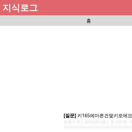
지식로그
홈
[질문]
키165에마른건몇키로에요
조회수
8
|
2012.05.28
| 문서번호:
1