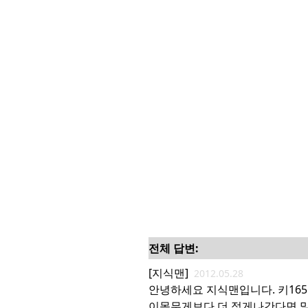
전체 답변:
[지식맨]
2012.05.28
안녕하세요 지식맨입니다. 키165에
이몸무게보다 더 적게나간다면 