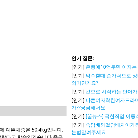
인기 질문:
[인기]
은행에10억두면 이자는
[인기]
악수할때 손가락으로 
의미인가요?
[인기]
값으로 시작하는 단어가
[인기]
나쁜여자착한여자드라마
가??궁금해서요
[인기]
[꿀뉴스] 극한직업 이동
[인기]
속담배와겉담배차이가
 예쁜체중은 50.4kg입니다.
는법알려주세요
말랐다고 할수있겠습니다 좋은