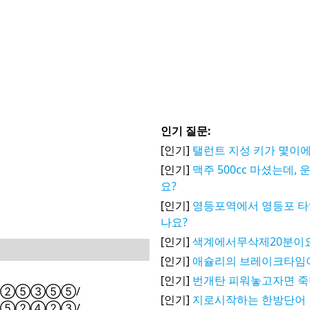
인기 질문:
[인기]
탤런트 지성 키가 몇이에
[인기]
맥주 500cc 마셨는데,
요?
[인기]
영등포역에서 영등포 타
나요?
[인기]
색계에서무삭제20분이
[인기]
애슐리의 브레이크타임
[인기]
번개탄 피워놓고자면 
②⑤③⑤⑤/
[인기]
지로시작하는 한방단어
⑤②④②③/