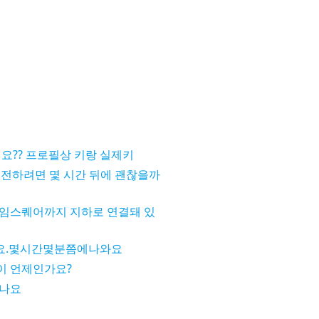
요?? 프로필상 키랑 실제키
 운전하려면 몇 시간 뒤에 괜찮을까
임스퀘어까지 지하로 연결돼 있
요.몇시간몇분쯤에나와요
이 언제인가요?
죽나요