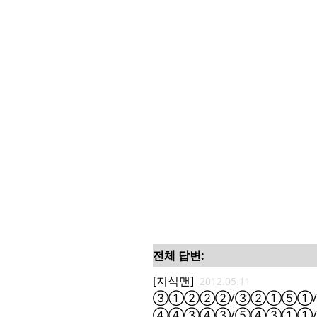
전체 답변:
[지식맨]
2012.05.11
③①②②②/③②①⑤①/
④④③④③/⑤④③①①/