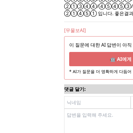
②①③④④/④⑤④⑤③/
②①④⑤① 입니다. 좋은결과 
[무물보AI]
이 질문에 대한 AI 답변이 아직
🤖 AI에
* AI가 질문을 더 명확하게 다듬
댓글 달기: