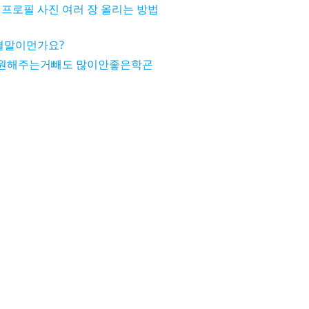
프로필 사진 여러 장 올리는 방법
결말이먼가요?
원해주는거빼도 많이안좋은학굔