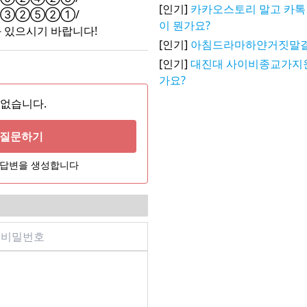
[인기]
카카오스토리 말고 카톡 
③②⑤②①/
이 뭔가요?
있으시기 바랍니다!
[인기]
아침드라마하얀거짓말
[인기]
대진대 사이비종교가지
가요?
 없습니다.
게 질문하기
어 답변을 생성합니다