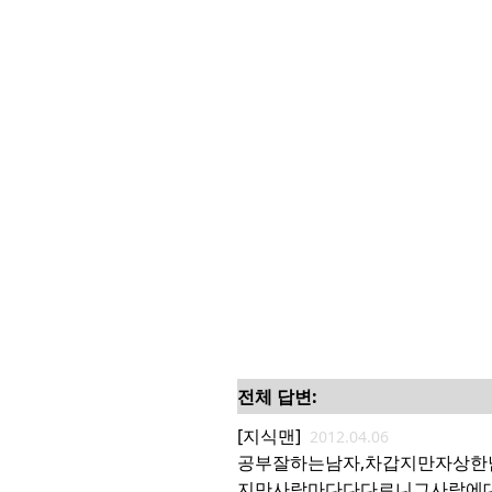
전체 답변:
[지식맨]
2012.04.06
공부잘하는남자,차갑지만자상한
지만사람마다다다르니그사람에