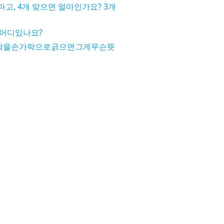
마고, 4개 맞으면 얼마인가요? 3개
어디있나요?
닥을손가락으로긁으면그게무슨뜻