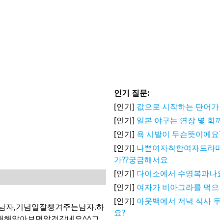
인기 질문:
[인기]
값으로 시작하는 단어가
[인기]
일본 야구는 연장 몇 회
[인기]
욕 시발이 무슨뜻이에요
[인기]
나쁜여자착한여자드라마
가??궁금해서요
[인기]
다이소에서 수영복파나
[인기]
여자가 비아그라를 먹으
[인기]
아웃백에서 저녁 식사 두
남자,기념일잘챙겨주는남자.하
요?
대해알아보면알것같네요^^그