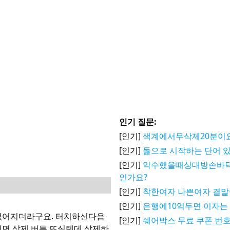
인기 질문:
[인기]
색계에서무삭제20분이
[인기]
돓으로 시작하는 단어 있음...
[인기]
악수했을때상대방손바
인가요?
[인기]
착한여자 나쁜여자 결말
[인기]
은행에10억두면 이자는
없어지더라구요. 터치하신다음
[인기]
쉐어박스 무료 쿠폰 번호
면 삭제 버튼 뜨실텐데 삭제하