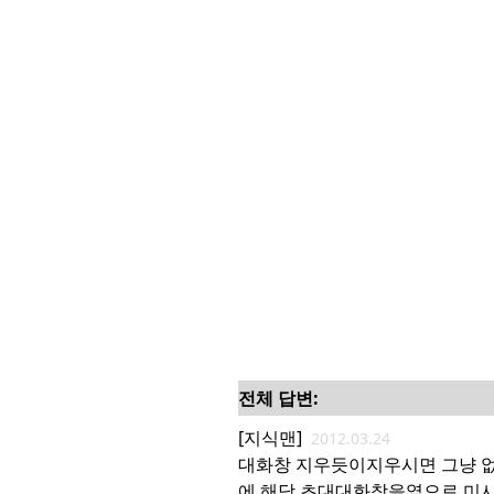
전체 답변:
[지식맨]
2012.03.24
대화창 지우듯이지우시면 그냥 
에 해당 초대대화창을옆으로 미시