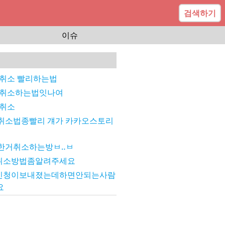
검색하기
이슈
 취소 빨리하는법
 취소하는법잇나여
 취소
취소법종빨리 걔가 카카오스토리
한거취소하는방ㅂ‥ㅂ
취소방법좀알려주세요
신청이보내졌는데하면안되는사람
요