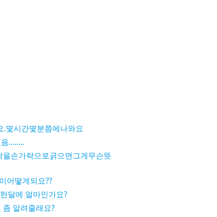
요.몇시간몇분쯤에나와요
.....
닥을손가락으로긁으면그게무슨뜻
이어떻게되요??
 한달에 얼마인가요?
 좀 알려줄래요?