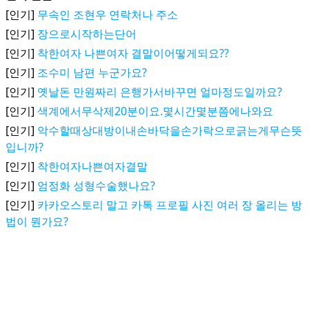
[인기]
무속인 조현우 연락처나 주소
[인기]
장으로시작하는단어
[인기]
착한여자 나쁜여자 결말이어떻게되요??
[인기]
조수미 남편 누군가요?
[인기]
옛날돈 만원짜리 은행가서바꾸면 얼마정도일까요?
[인기]
색계에서무삭제20분이요.몇시간몇분쯤에나와요
[인기]
악수할때상대방이내손바닥을손가락으로긁는게무슨뜻
입니까?
[인기]
착한여자나쁜여자결말
[인기]
엄정화 성형수술했나요?
[인기]
카카오스토리 말고 카톡 프로필 사진 여러 장 올리는 방
법이 뭔가요?