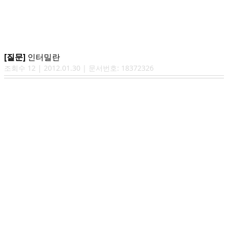
[질문]
인터밀란
조회수
12
|
2012.01.30
| 문서번호:
18372326