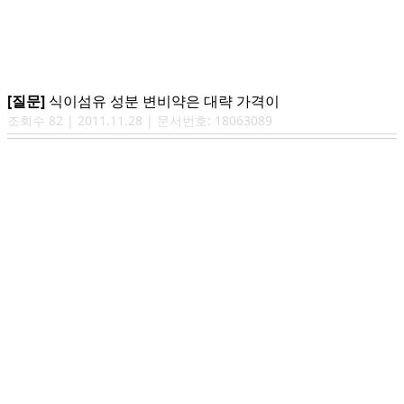
[질문]
식이섬유 성분 변비약은 대략 가격이
조회수
82
|
2011.11.28
| 문서번호:
18063089