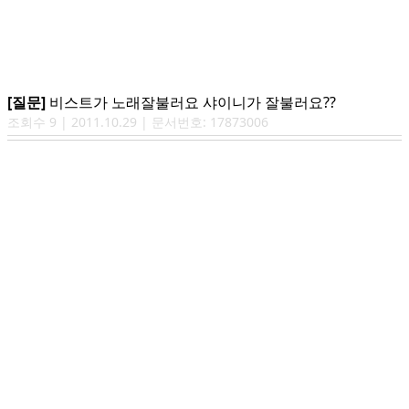
[질문]
비스트가 노래잘불러요 샤이니가 잘불러요??
조회수
9
|
2011.10.29
| 문서번호:
17873006