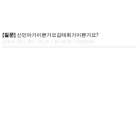
[질문]
신민아가이쁜가요김태희가이쁜가요?
조회수
59
|
2011.10.25
| 문서번호:
17852939