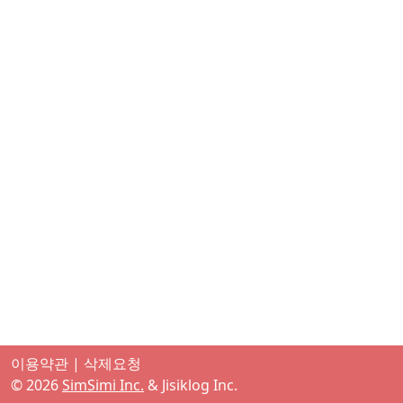
이용약관
|
삭제요청
©
2026
SimSimi Inc.
& Jisiklog Inc.