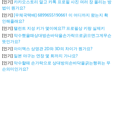
[인기]
카카오스토리 말고 카톡 프로필 사진 여러 장 올리는 방
법이 뭔가요?
[인기]
[우체국택배] 6899655190661 이 어디까지 왔는지 확
인해줄래요?
[인기]
탤런트 지성 키가 몇이에요?? 프로필상 키랑 실제키
[인기]
악수했을때상대방손바닥을손가락으로긁으면그게무슨
뜻인가요?
[인기]
아이맥스 상영관 2D와 3D의 차이가 뭔가요?
[인기]
일본 야구는 연장 몇 회까지 가나요?
[인기]
악수할때 손가락으로 상대방의손바닥을긁는행위는 무
슨의미인가요?