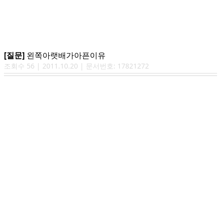
[질문]
왼쪽아랫배가아픈이유
조회수
56
|
2011.10.20
| 문서번호:
17821272