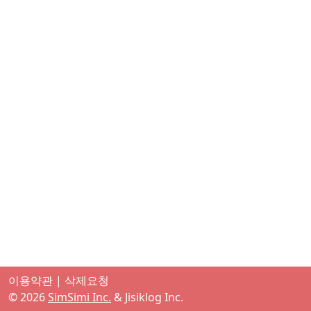
이용약관
|
삭제요청
©
2026
SimSimi Inc.
& Jisiklog Inc.