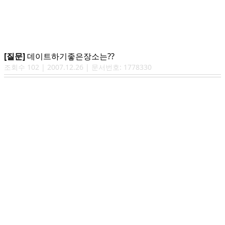
[질문]
데이트하기좋은장소는??
조회수
102
|
2007.12.26
| 문서번호:
1778330