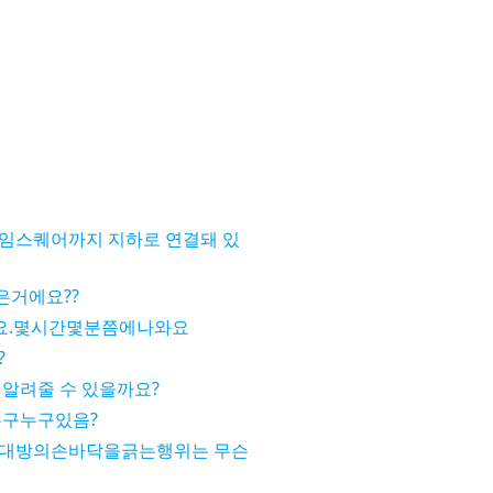
임스퀘어까지 지하로 연결돼 있
은거에요??
요.몇시간몇분쯤에나와요
?
 알려줄 수 있을까요?
누구누구있음?
상대방의손바닥을긁는행위는 무슨