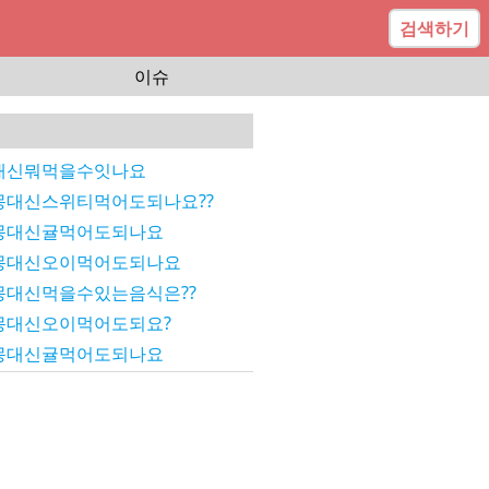
검색하기
이슈
대신뭐먹을수잇나요
대신스위티먹어도되나요??
몽대신귤먹어도되나요
몽대신오이먹어도되나요
대신먹을수있는음식은??
몽대신오이먹어도되요?
몽대신귤먹어도되나요