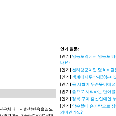
인기 질문:
[인기]
영등포역에서 영등포 타
나요?
[인기]
천리행군이면 몇 km 걸
[인기]
색계에서무삭제20분이
[인기]
욕 시발이 무슨뜻이에요
[인기]
슘으로 시작하는 단어를
[인기]
경북 구미 출신연예인 
[인기]
악수할때 손가락으로 
식단은체내에서화학반응을일으
의미인가요?
사과가아닌,자몽은"오이"로대