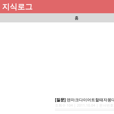
지식로그
홈
[질문]
덴마크다이어트할때자몽
조회수
104
|
2011.10.04
| 문서번호