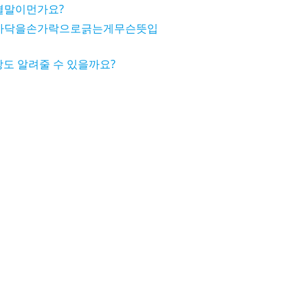
결말이먼가요?
바닥을손가락으로긁는게무슨뜻입
도 알려줄 수 있을까요?