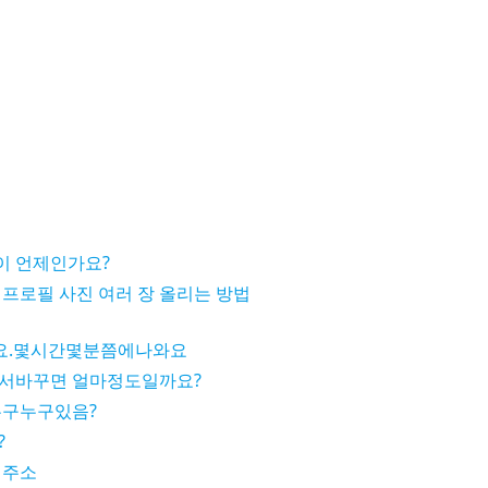
이 언제인가요?
프로필 사진 여러 장 올리는 방법
요.몇시간몇분쯤에나와요
가서바꾸면 얼마정도일까요?
누구누구있음?
?
 주소