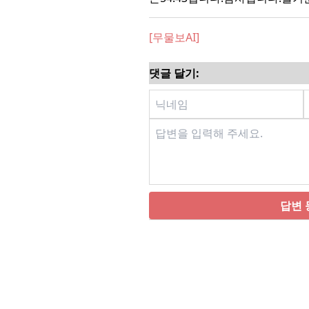
[무물보AI]
댓글 달기:
답변 