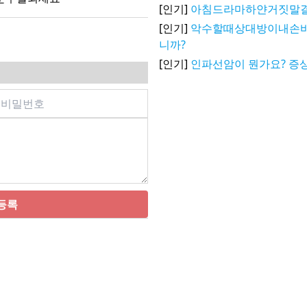
[인기]
아침드라마하얀거짓말
[인기]
악수할때상대방이내손
니까?
[인기]
인파선암이 뭔가요? 증상
등록