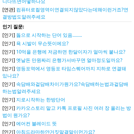
니다뜨면어떻하나요
[연관]
컴퓨터로컬영역이연결되지않았다는데왜이런거죠?연
결방법도알려주세요
인기 질문:
[인기]
돓으로 시작하는 단어 있음........
[인기]
욕 시발이 무슨뜻이에요?
[인기]
10억을 은행에 저금하면 한달이자가 얼마씩 붙나요?
[인기]
옛날돈 만원짜리 은행가서바꾸면 얼마정도일까요?
[인기]
영등포역에서 영등포 타임스퀘어까지 지하로 연결돼
있나요?
[인기]
속담배와겉담배차이가뭔가요?속담배하는법과겉담배
하는법알려주세요
[인기]
지로시작하는 한방단어
[인기]
카카오스토리 말고 카톡 프로필 사진 여러 장 올리는 방
법이 뭔가요?
[인기]
에어컨 블레이드 뜻
[인기]
아침드라마하얀거짓말결말이먼가요?